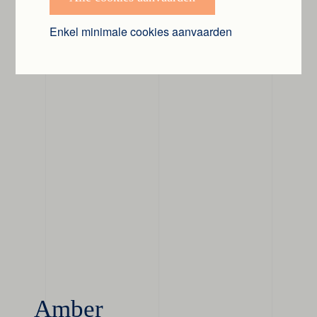
Vandemoortele
Enkel minimale cookies aanvaarden
associate
Amber