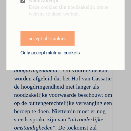
Noodzakelijk
Deze cookies zijn noodzakelijk om te
Vooreerst wordt door het Hof van Cassatie
website te doen werken.
`
bevestigt dat een bouwheer zonder
voorafgaandelijke machtiging kan
overgaan tot vervanging van een aannemer.
accept all cookies
Het Hof stelt daarbij dat dit dient te
Only accept minimal cookeis
gebeuren in uitzonderlijke
omstandigheden, “
zoals bij
hoogdringendheid
”. Uit voormelde kan
worden afgeleid dat het Hof van Cassatie
de hoogdringendheid niet langer als
noodzakelijke voorwaarde beschouwt om
op de buitengerechtelijke vervanging een
beroep te doen. Niettemin moet er nog
steeds sprake zijn van “
uitzonderlijke
omstandigheden
”. De toekomst zal