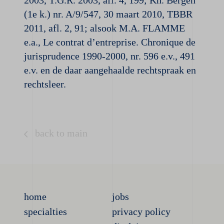
2003, T.G.R. 2003, afl. 4, 199; Kh. Bergen
(1e k.) nr. A/9/547, 30 maart 2010, TBBR
2011, afl. 2, 91; alsook M.A. FLAMME
e.a., Le contrat d’entreprise. Chronique de
jurisprudence 1990-2000, nr. 596 e.v., 491
e.v. en de daar aangehaalde rechtspraak en
rechtsleer.
back to main
home
jobs
specialties
privacy policy