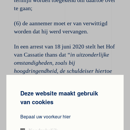
termijn worden toegekend om daartoe over
te gaan;
(6) de aannemer moet er van verwittigd
worden dat hij werd vervangen.
In een arrest van 18 juni 2020 stelt het Hof
van Cassatie thans dat “
in uitzonderlijke
omstandigheden, zoals bij
hoogdringendheid, de schuldeiser hiertoe
[het uitvoeren van de verbintenis door een
derde] kan overgaan zonder rechterlijke
Deze website maakt gebruik
machtiging op eigen kosten en op eigen
van cookies
risico en deze kosten kan verhalen op de
schuldenaar, waarbij zijn handelswijze
Bepaal uw voorkeur hier
achteraf kan worden getoetst door de
rechter.
”.